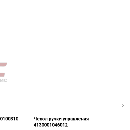
0100310
Чехол ручки управления
Дат
4130001046012
Есть