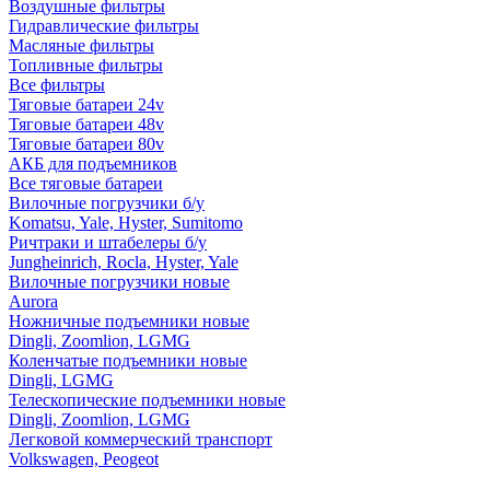
Воздушные фильтры
Гидравлические фильтры
Масляные фильтры
Топливные фильтры
Все фильтры
Тяговые батареи 24v
Тяговые батареи 48v
Тяговые батареи 80v
АКБ для подъемников
Все тяговые батареи
Вилочные погрузчики б/у
Komatsu, Yale, Hyster, Sumitomo
Ричтраки и штабелеры б/у
Jungheinrich, Rocla, Hyster, Yale
Вилочные погрузчики новые
Aurora
Ножничные подъемники новые
Dingli, Zoomlion, LGMG
Коленчатые подъемники новые
Dingli, LGMG
Телескопические подъемники новые
Dingli, Zoomlion, LGMG
Легковой коммерческий транспорт
Volkswagen, Peogeot