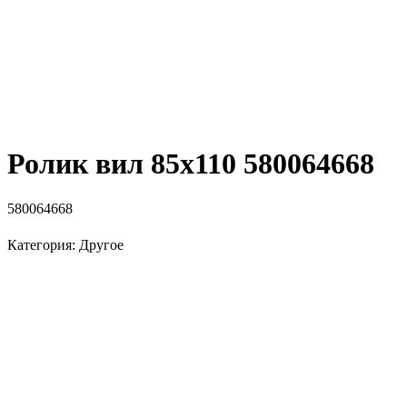
Ролик вил 85х110 580064668
580064668
Категория: Другое