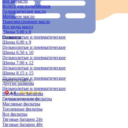
Все запчасти
Колеса для подъемников
Гидравлическое масло
Моторное масло
Трансмиссионное масло
Все виды масел
Шины 5.00 x 8
Цельнолитые и пневматические
Реквизиты
Шины 6.00 x 9
Скачать типовой договор
Цельнолитые и пневматические
Реквизиты
Шины 6.50 x 10
Блог
Цельнолитые и пневматические
Вакансии
Шины 7.00 x 12
Контакты
Цельнолитые и пневматические
Шины 8.15 x 15
Цельнолитые и пневматические
поиск по сайту...
Другие размеры
Цельнолитые и пневматические
Воздушные фильтры
Гидравлические фильтры
Масляные фильтры
Топливные фильтры
Все фильтры
Тяговые батареи 24v
Тяговые батареи 48v