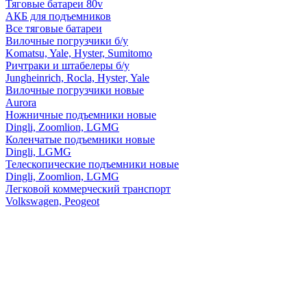
Тяговые батареи 80v
АКБ для подъемников
Все тяговые батареи
Вилочные погрузчики б/у
Komatsu, Yale, Hyster, Sumitomo
Ричтраки и штабелеры б/у
Jungheinrich, Rocla, Hyster, Yale
Вилочные погрузчики новые
Aurora
Ножничные подъемники новые
Dingli, Zoomlion, LGMG
Коленчатые подъемники новые
Dingli, LGMG
Телескопические подъемники новые
Dingli, Zoomlion, LGMG
Легковой коммерческий транспорт
Volkswagen, Peogeot