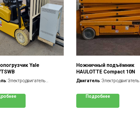
опогрузчик Yale
Ножничный подъёмник
VTSWB
HAULOTTE Compact 10N
ель
: Электродвигатель
Двигатель
: Электродвигатель
одъемность
: 1 500 кг
Грузоподъемность
: 230 кг
: 3175 мм
Рабочая высота
: 10000 мм
робнее
Подробнее
 двухсекционная (FFV), со
Высота подъёма платформ
ым ходом вил (вагонник)
мм
уска
: 2015 г
Мачта
: ножничного типа
тка
: 428 м/ч
Год выпуска
: 2013 г
 наличии
Наработка
: 1463 м/ч
ПСМ
: в наличии