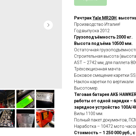
Ричтрак
Yale MR20H
,
высотны
Производство Италия!
Год выпуска 2012
Грузоподъёмность 2000 кг.
Высота подъёма 10500 мм.
Остаточная грузоподъёмность 
Строительная высота (высота
AST – 2742 мм, для паллета 8
Трёхсекционная мачта
Боковое смещение каретки SS
Наклон каретки по вертикали
Высотомер.
Тяговая батарея АКБ HAWKER 
работы от одной зарядки – 6
зарядное устройство 100A/4
Вилы 1100 мм.
Полный пакет документов, ПС
Наработка – 10472 мото часо
Cтоимость – 1 250 000 руб., 