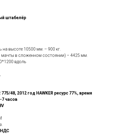
й штабелёр
на высоте 10500 мм. – 900 кг.
 мачты в сложенном состоянии) – 4425 мм.
00*1200 вдоль
,
775/48, 2012 год HAWKER ресурс 77%, время
-7 часов
8V
М
в.
с НДС