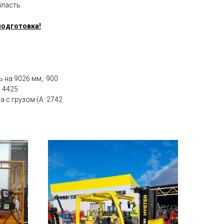
бласть.
подготовка!
на 9026 мм,: 900
 4425
 с грузом (A: 2742