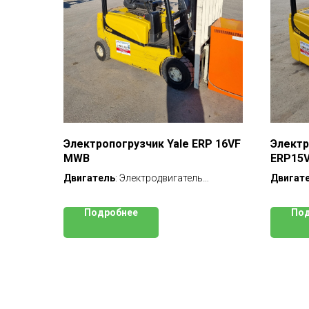
Электропогрузчик Yale ERP 16VF
Электр
MWB
ERP15
Двигатель
: Электродвигатель
Двигат
Грузоподъемность
: 1 600 кг
Грузоп
Высота
: 3392 мм
Высота
Подробнее
Под
Мачта
: двухсекционная (FV)
Мачта
:
Год выпуска
: 2013 г
свободн
Наработка
: 3 740 м/ч
Год вып
ПСМ
: в наличии
Нарабо
Лот №
: 21-Н12017
ПСМ
: в