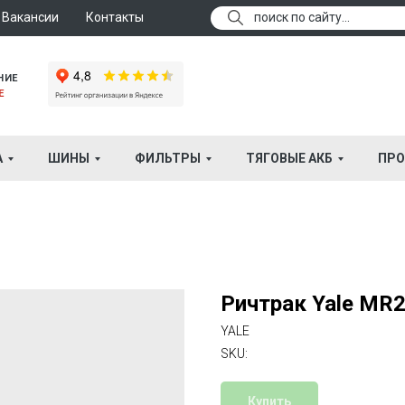
Вакансии
Контакты
поиск по сайту...
НИЕ
Е
А
ШИНЫ
ФИЛЬТРЫ
ТЯГОВЫЕ АКБ
ПРО
Ричтрак Yale MR
YALE
SKU:
Купить