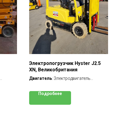
Электропогрузчик Hyster J2.5
XN, Великобритания
Двигатель
: Электродвигатель
Грузоподъемность
: 2 500 кг
Высота
: 3400 мм
Подробнее
ы:
8000
Мачта
: двухсекционная (FV), со
свободным ходом (вагонник)
Год выпуска
: 2013 г
Наработка
: 5895 м/ч
ПСМ
: в наличии, оригинал