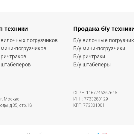
п техники
Продажа б/у техник
 вилочных погрузчиков
Б/у вилочные погрузчи
 мини-погрузчиков
Б/у мини-погрузчики
 ричтраков
Б/у ричтраки
 штабелеров
Б/у штабелеры
ОГРН: 1167746367645
г. Москва,
ИНН: 7733280129
оды, д.35, стр.18
КПП: 773301001