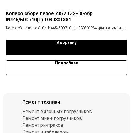
Колесо сборе левое ZA/ZT32+ X-обр
Ко
IN445/50D710(L) 1030801384
Кол
Колесо сборе левое X-обр IN445/50D710(L) 1030801384 для подъемника
Zoomlion ZA/ZT32+
В корзину
Подробнее
Ремонт техники
Ремонт вилочных погрузчиков
Ремонт мини-погрузчиков
Ремонт ричтраков
Ремонт штабелеров