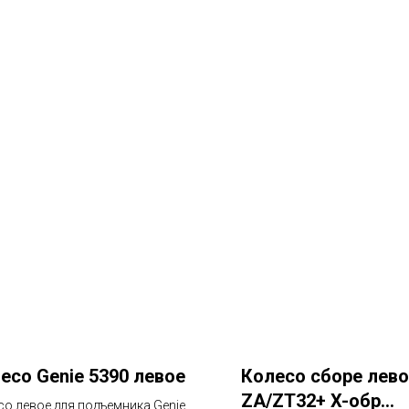
есо Genie 5390 левое
Колесо сборе лев
ZA/ZT32+ X-обр
со левое для подъемника Genie