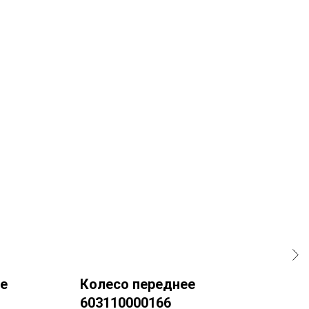
ое
Колесо переднее
Кол
603110000166
Коле