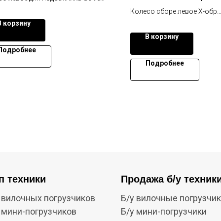
IN445/50D710(L)
Колесо сборе левое X-обр
1030801384
IN445/50D710(L) 103080138
В корзину
подъемника Zoomlion ZA/
В корзину
Подробнее
Подробнее
п техники
Продажа б/у техник
 вилочных погрузчиков
Б/у вилочные погрузчи
 мини-погрузчиков
Б/у мини-погрузчики