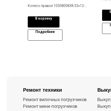
5390
Колесо правое 1030800838 33×12-
5 для
20/8.0 для подъемника Zoomlion ZA14
T32+
В корзину
Подробнее
Ремонт техники
Выку
Ремонт вилочных погрузчиков
Выкуп
Ремонт мини-погрузчиков
Выкуп