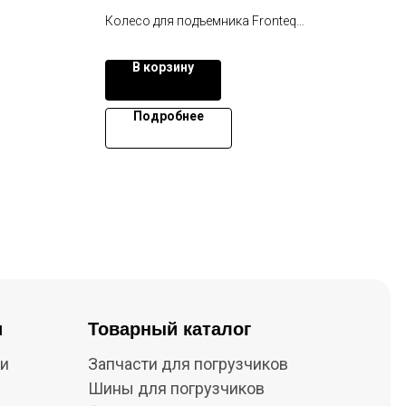
5390
Колесо для подъемника Fronteq
4 для
переднее 603110000166
ZT32+
В корзину
Подробнее
и
Товарный каталог
ки
Запчасти для погрузчиков
Шины для погрузчиков