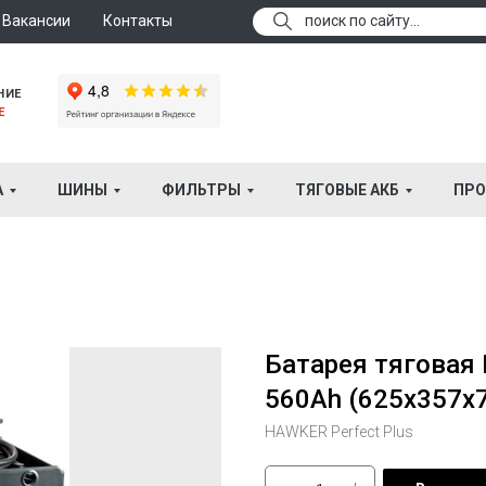
Вакансии
Контакты
поиск по сайту...
НИЕ
Е
А
ШИНЫ
ФИЛЬТРЫ
ТЯГОВЫЕ АКБ
ПРО
Батарея тяговая 
560Ah (625x357x
HAWKER Perfect Plus