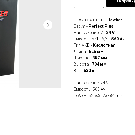
В корзин
Производитель -
Hawker
Серия -
Perfect Plus
Напряжение, V -
24 V
Емкость АКБ, А/ч -
560 Ач
Тип АКБ -
Кислотная
Длина -
625 мм
Ширина -
357 мм
Высота -
784 мм
Вес -
530 кг
Напряжение: 24 V
Eмкость: 560 Ач
LxWxH: 625x357x784 mm