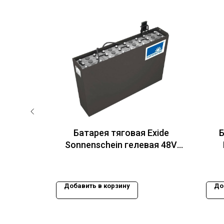
awker
Батарея тяговая Exide
Б
375Ah
Sonnenschein гелевая 48V
)
4EPzV 400 Ач (985x464x778)
Добавить в корзину
До