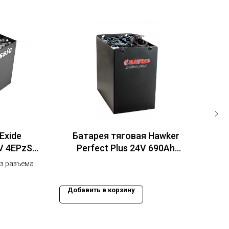
Exide
Батарея тяговая Hawker
V 4EPzS
Perfect Plus 24V 690Ah
778)
(830x497x680)
з разъема
Добавить в корзину
До