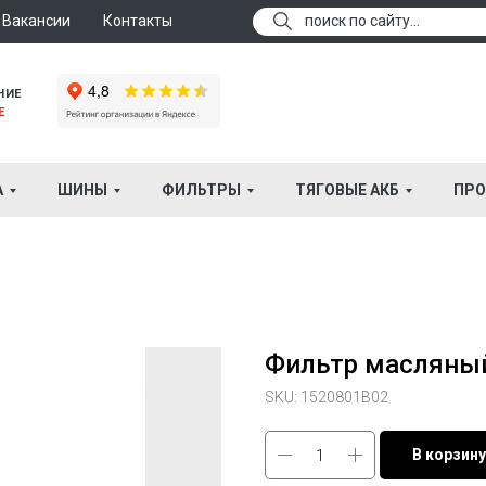
Вакансии
Контакты
поиск по сайту...
НИЕ
Е
А
ШИНЫ
ФИЛЬТРЫ
ТЯГОВЫЕ АКБ
ПРО
Фильтр масляны
SKU:
1520801B02
В корзину