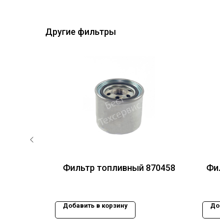
Другие фильтры
ный
Фильтр топливный 870458
Фи
Добавить в корзину
До