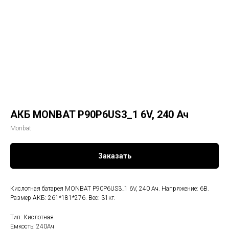
АКБ MONBAT P90P6US3_1 6V, 240 Ач
Monbat
Заказать
Кислотная батарея MONBAT P90P6US3_1 6V, 240 Ач. Напряжение: 6В.
Размер АКБ: 261*181*276. Вес: 31кг.
Тип: Кислотная
Eмкость: 240Ач